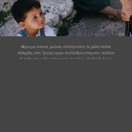
Ἄνδρα μοι ἔννεπε, μοῦσα, πολύτροπον, ὃς μάλα πολλὰ
πλάγχθη, ἐπεὶ Τροίης ἱερὸν πτολίεθρον ἔπερσεν, πολλῶν
δ' ἀνθρώπων ἴδεν ἄστεα καὶ νόον ἔγνω. Πολλὰ δ' ὅ γ' ἐν
πόντῳ πάθεν ἄλγεα ὃν κατὰ θυμόν, ἀρνύμενος ἥν τε
ψυχὴν καὶ νόστον ἑταίρων.
Τον άντρα, Μούσα, τον πολύτροπο να μου
ανιστορήσεις, που βρέθηκε ως τα πέρατα του κόσμου
να γυρνά, αφού της Τροίας πάτησε το κάστρο το ιερό.
Γνώρισε πολιτείες πολλές, έμαθε πολλών ανθρώπων τις
βουλές, κι έζησε, καταμεσής στο πέλαγος, πάθη πολλά
που τον σημάδεψαν, σηκώνοντας το βάρος για τη δική
του ζωή και των συντρόφων τον γυρισμό.