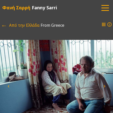
Φανή Σαρρή
Fanny Sarri
←
apps
info
Από την Ελλάδα
From Greece
keyboard_arrow_left
keyboard_arrow_right